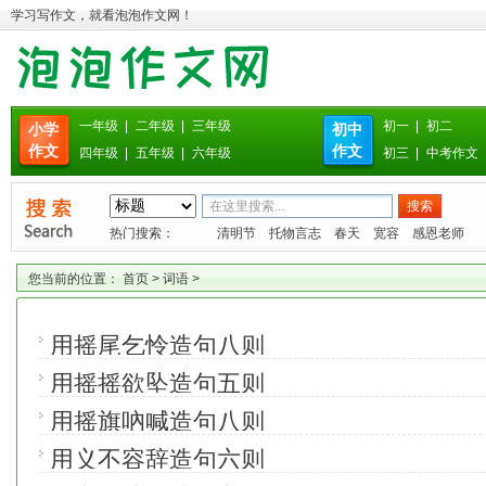
学习写作文，就看泡泡作文网！
一年级
|
二年级
|
三年级
初一
|
初二
小学
初中
作文
作文
四年级
|
五年级
|
六年级
初三
|
中考作文
热门搜索：
清明节
托物言志
春天
宽容
感恩老师
您当前的位置：
首页
>
词语
>
用摇尾乞怜造句八则
用摇摇欲坠造句五则
用摇旗吶喊造句八则
用义不容辞造句六则