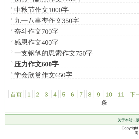
中秋节作文1000字
九一八事变作文350字
奋斗作文700字
感恩作文400字
一支钢笔的思索作文750字
压力作文600字
学会欣赏作文650字
首页
1
2
3
4
5
6
7
8
9
10
11
下
条
关于本站
-
Copyrigh
闽