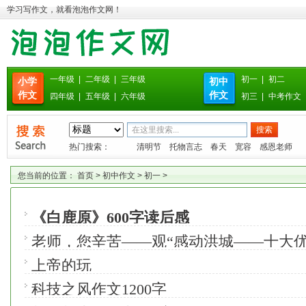
学习写作文，就看泡泡作文网！
一年级
|
二年级
|
三年级
初一
|
初二
小学
初中
作文
作文
四年级
|
五年级
|
六年级
初三
|
中考作文
热门搜索：
清明节
托物言志
春天
宽容
感恩老师
您当前的位置：
首页
>
初中作文
>
初一
>
《白鹿原》600字读后感
老师，您辛苦——观“感动洪城——十大
奖晚会”有感12
上帝的玩
科技之风作文1200字