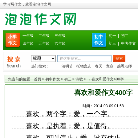
学习写作文，就看泡泡作文网！
一年级
|
二年级
|
三年级
初一
|
初二
小学
初中
作文
作文
四年级
|
五年级
|
六年级
初三
|
中考作文
热门搜索：
清明节
托物言志
春天
宽容
感恩老师
您当前的位置：
首页
>
初中作文
>
初三
>
诗歌
> → 喜欢和爱作文400字
喜欢和爱作文400字
时间：2014-03-09 01:58
喜欢，两个字；爱，一个字。
喜欢，是执着；爱，是值得。
喜欢，可以停止；爱，没有休止。