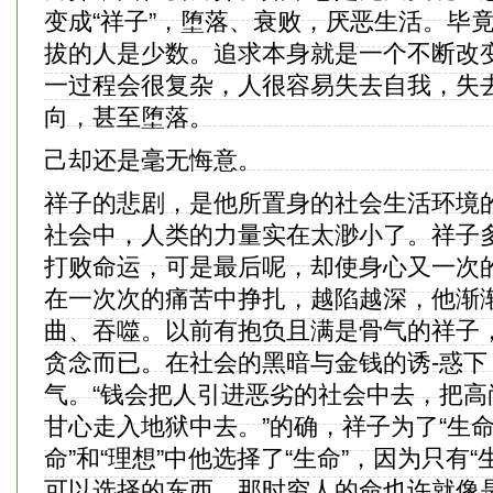
变成“祥子”，堕落、衰败，厌恶生活。毕
拔的人是少数。追求本身就是一个不断改
一过程会很复杂，人很容易失去自我，失
向，甚至堕落。
己却还是毫无悔意。
祥子的悲剧，是他所置身的社会生活环境
社会中，人类的力量实在太渺小了。祥子
打败命运，可是最后呢，却使身心又一次
在一次次的痛苦中挣扎，越陷越深，他渐
曲、吞噬。以前有抱负且满是骨气的祥子
贪念而已。在社会的黑暗与金钱的诱-惑下
气。“钱会把人引进恶劣的社会中去，把高
甘心走入地狱中去。”的确，祥子为了“生命
命”和“理想”中他选择了“生命”，因为只有
可以选择的东西。那时穷人的命也许就像