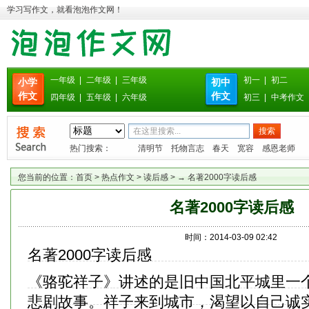
学习写作文，就看泡泡作文网！
一年级
|
二年级
|
三年级
初一
|
初二
小学
初中
作文
作文
四年级
|
五年级
|
六年级
初三
|
中考作文
热门搜索：
清明节
托物言志
春天
宽容
感恩老师
您当前的位置：
首页
>
热点作文
>
读后感
> → 名著2000字读后感
名著2000字读后感
时间：2014-03-09 02:42
名著2000字读后感
《骆驼祥子》讲述的是旧中国北平城里一
悲剧故事。祥子来到城市，渴望以自己诚