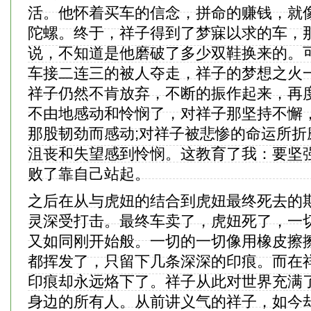
活。他怀着买车的信念，拼命的赚钱，就
陀螺。终于，祥子得到了梦寐以求的车，
说，不知道是他磨破了多少双鞋换来的。
车接二连三的被人夺走，祥子的梦想之火
祥子仍然不肯放弃，不断的振作起来，再
不由地感动和怜悯了，对祥子那坚持不懈
那股韧劲而感动;对祥子被悲惨的命运所折
沮丧和失望感到怜悯。这教育了我：要坚
败了靠自己站起。
之后在从与虎妞的结合到虎妞最终死去的
灵深受打击。最终车卖了，虎妞死了，一
又如同刚开始般。一切的一切像用橡皮擦
都挥发了，只留下几条深深的印痕。而在
印痕却永远烙下了。祥子从此对世界充满
身边的所有人。从前讲义气的祥子，如今