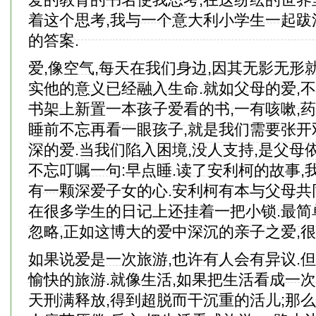
着这个思考,我与一个意大利小学生一起跋
的答案.
爱,像空气,每天在我们身边,因其无影无形
实他的意义已经融入生命.就如父母的爱,不
书架上新置一本孩子爱看的书,一有咳嗽,药
睡前不忘再看一眼孩子,就是我们需要张开
深的爱.当我们陷入困境,没人支持,是父母
不忘叮嘱一句:早点睡.读了安利柯的故事,
有一颗深爱子女的心.安利柯有本与父母共
在很多学生的日记上还挂着一把小锁.最简
忽略,正如这博大的爱中深沉的亲子之爱,很
如果说爱是一次旅游,也许有人会有异议.但
愉快的旅游.就像生活,如果把生活看成一次
天刑满释放,得到超脱而干沉重的活儿;那