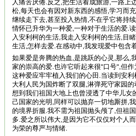
人痛苦厌倦.反之,把生活看成旅游,一路上
松,每天也会有因对新东西的感悟,学习而充
继续走下去,甚至投入热情,不在乎它将持续
情怀已升华为一种爱,一种对于生活的爱.读
入安利柯的生活,我走入安利柯的生活,目睹
生活,怎样去爱.在感动中,我发现爱中包含
如果爱是奔腾的热血,是跳跃的心灵,那么,
家的崇高的爱.也许它听起来很"口号",但
这种爱应牢牢植入我们的心田.当读到安利
大利人民为国炸断了双腿,淋弹死守家园的
想到我们祖国大地上也曾浸透了中华儿女的
己国家的光明,同样可以抛弃一切地厮拼,
的境界折服.我不需为祖国抛头颅了,但祖
多.爱之所以伟大,是因为它不仅仅对个人而
为荣的尊严与情绪.