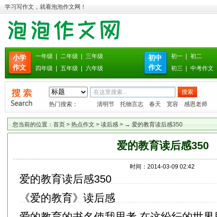
学习写作文，就看泡泡作文网！
一年级
|
二年级
|
三年级
初一
|
初二
小学
初中
作文
作文
四年级
|
五年级
|
六年级
初三
|
中考作文
热门搜索：
清明节
托物言志
春天
宽容
感恩老师
您当前的位置：
首页
>
热点作文
>
读后感
> → 爱的教育读后感350
爱的教育读后感350
时间：2014-03-09 02:42
爱的教育读后感350
《爱的教育》读后感
爱的教育的书名使我思考,在这纷纭的世界里